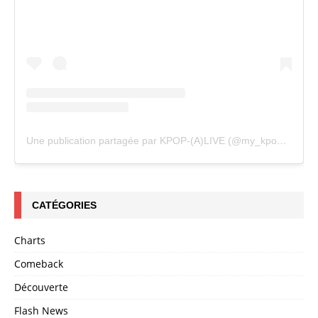
Une publication partagée par KPOP-(A)LIVE (@my_kpopalive)
CATÉGORIES
Charts
Comeback
Découverte
Flash News