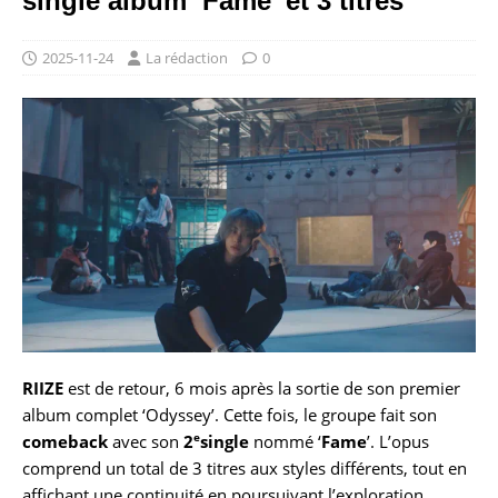
single album ‘Fame’ et 3 titres
2025-11-24
La rédaction
0
RIIZE
est de retour, 6 mois après la sortie de son premier
album complet ‘Odyssey’. Cette fois, le groupe fait son
e
comeback
avec son
2
single
nommé ‘
Fame
’. L’opus
comprend un total de 3 titres aux styles différents, tout en
affichant une continuité en poursuivant l’exploration