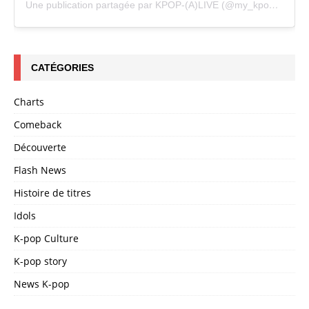
Une publication partagée par KPOP-(A)LIVE (@my_kpopalive)
CATÉGORIES
Charts
Comeback
Découverte
Flash News
Histoire de titres
Idols
K-pop Culture
K-pop story
News K-pop