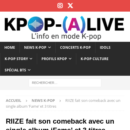
HOME
NEWS K-POP
CONCERTS K-POP
IDOLS
K-POP STORY
PROFILS KPOP
K-POP CULTURE
SPÉCIAL BTS
ACCUEIL
NEWS K-POP
RIIZE fait son comeback avec un
single album ‘Fame’ et 3 titres
RIIZE fait son comeback avec un