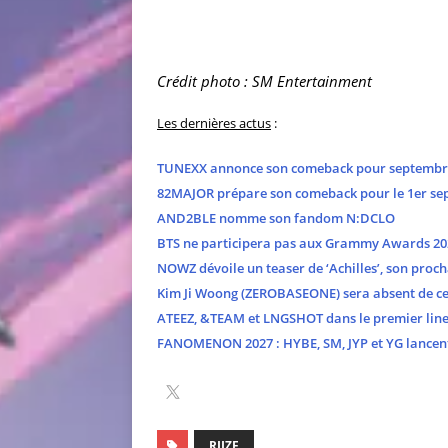
Crédit photo : SM Entertainment
Les dernières actus
:
TUNEXX annonce son comeback pour septembr
82MAJOR prépare son comeback pour le 1er se
AND2BLE nomme son fandom N:DCLO
BTS ne participera pas aux Grammy Awards 20
NOWZ dévoile un teaser de ‘Achilles’, son proch
Kim Ji Woong (ZEROBASEONE) sera absent de cer
ATEEZ, &TEAM et LNGSHOT dans le premier line
FANOMENON 2027 : HYBE, SM, JYP et YG lancent 
RIIZE