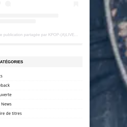
Une publication partagée par KPOP-(A)LIVE (@my_kpopalive)
ATÉGORIES
ts
back
uverte
h News
ire de titres