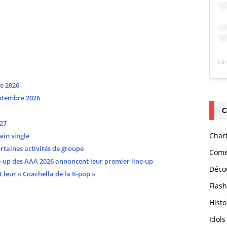
e 2026
ptembre 2026
C
27
Char
ain single
taines activités de groupe
Come
-up des AAA 2026 annoncent leur premier line-up
Déco
leur « Coachella de la K-pop »
Flas
Histo
Idols