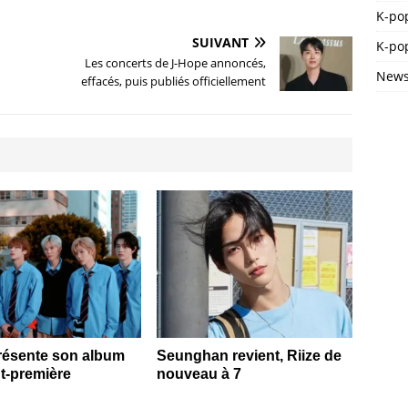
K-po
SUIVANT
K-pop
Les concerts de J-Hope annoncés,
News
effacés, puis publiés officiellement
résente son album
Seunghan revient, Riize de
t-première
nouveau à 7