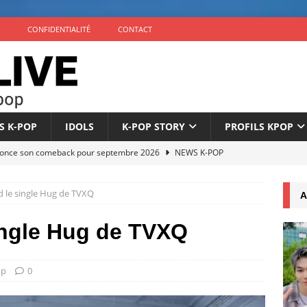
CONFIDENTIALITÉ
CONTACT
S K-POP
IDOLS
K-POP STORY
PROFILS KPOP
once son comeback pour septembre 2026
NEWS K-POP
pare son comeback pour le 1er septembre 2026
NEWS K-POP
d le single Hug de TVXQ
A
mme son fandom N:DCLO
NEWS K-POP
icipera pas aux Grammy Awards 2027
FLASH NEWS
ingle Hug de TVXQ
 un teaser de ‘Achilles’, son prochain single
NEWS K-POP
op
0