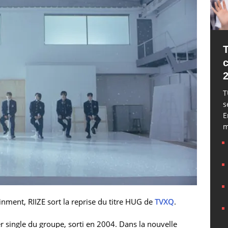
T
s
E
m
nment, RIIZE sort la reprise du titre HUG de
TVXQ
.
r single du groupe, sorti en 2004. Dans la nouvelle