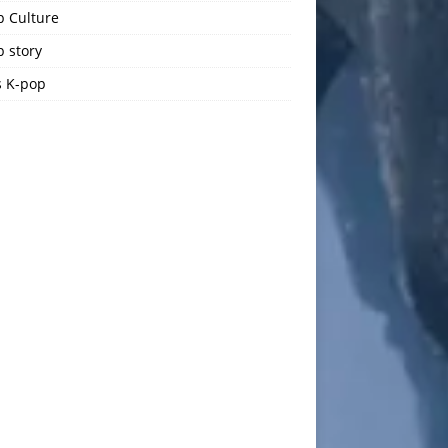
p Culture
 story
 K-pop