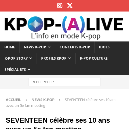
HOME
NEWS K-POP
CONCERTS K-POP
IDOLS
K-POP STORY
PROFILS KPOP
K-POP CULTURE
SPÉCIAL BTS
ACCUEIL
NEWS K-POP
SEVENTEEN célèbre ses 10 ans
avec un 5e fan meeting
SEVENTEEN célèbre ses 10 ans