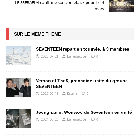
LE SSERAFIM confirme son comeback pour le 14
mars
SUR LE MÊME THÈME
SEVENTEEN repart en tournée, à 9 membres
2025-07-21
La rédaction
0
Vernon et The8, prochaine unité du groupe
SEVENTEEN
2026-03-12
Estelle
0
Jeonghan et Wonwoo de Seventeen en unité
2024-05-20
La rédaction
0