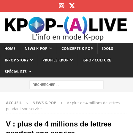
HOME
NEWS K-POP
CONCERTS K-POP
IDOLS
K-POP STORY
PROFILS KPOP
K-POP CULTURE
SPÉCIAL BTS
ACCUEIL
NEWS K-POP
V : plus de 4 millions de lettres
pendant son service
V : plus de 4 millions de lettres