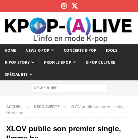
HOME
NEWS K-POP
CONCERTS K-POP
IDOLS
K-POP STORY
PROFILS KPOP
K-POP CULTURE
SPÉCIAL BTS
ACCUEIL
DÉCOUVERTE
XLOV publie son premier single,
I’mma be
XLOV publie son premier single,