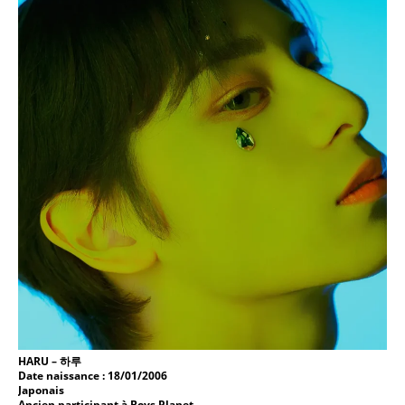
HARU
– 하루
Date naissance : 18/01/2006
Japonais
Ancien participant à Boys Planet