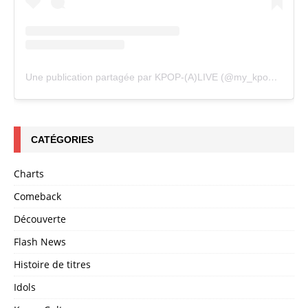
Une publication partagée par KPOP-(A)LIVE (@my_kpopalive)
CATÉGORIES
Charts
Comeback
Découverte
Flash News
Histoire de titres
Idols