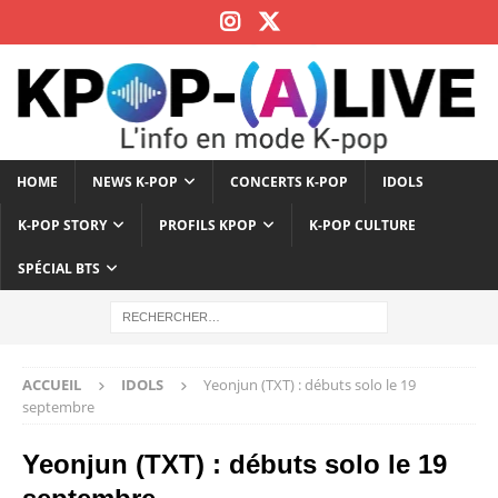
HOME
NEWS K-POP
CONCERTS K-POP
IDOLS
K-POP STORY
PROFILS KPOP
K-POP CULTURE
SPÉCIAL BTS
ACCUEIL
IDOLS
Yeonjun (TXT) : débuts solo le 19
septembre
Yeonjun (TXT) : débuts solo le 19