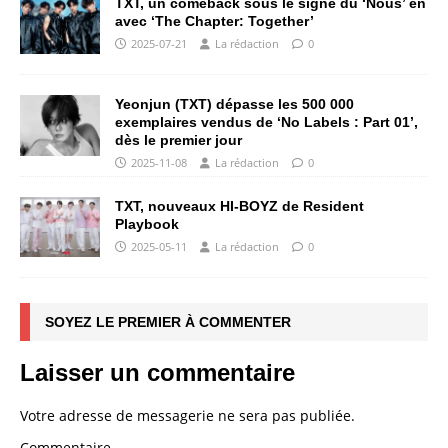
TXT, un comeback sous le signe du ‘Nous’ en
avec ‘The Chapter: Together’
2025-07-21
La rédaction
0
Yeonjun (TXT) dépasse les 500 000
exemplaires vendus de ‘No Labels : Part 01’,
dès le premier jour
2025-11-08
La rédaction
0
TXT, nouveaux HI-BOYZ de Resident
Playbook
2025-05-11
La rédaction
0
SOYEZ LE PREMIER À COMMENTER
Laisser un commentaire
Votre adresse de messagerie ne sera pas publiée.
Commentaire