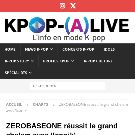
HOME
NEWS K-POP
CONCERTS K-POP
IDOLS
K-POP STORY
PROFILS KPOP
K-POP CULTURE
SPÉCIAL BTS
ACCUEIL
CHARTS
ZEROBASEONE réussit le grand chelem
avec ‘Iconik’
ZEROBASEONE réussit le grand