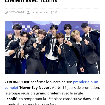
chelem avec ‘Iconik’
2025-09-14
La rédaction
0
ZEROBASEONE
confirme le succès de son
premier album
complet
‘
Never Say Never
’. Après 15 jours de promotion,
le groupe réussit le
grand chelem
avec le single
ère
‘
Iconik’
, en remportant la 1
place consécutive dans les 6
grands shows musicaux coréens :