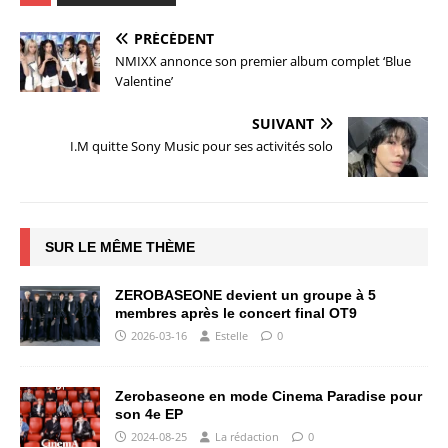
PRÉCÉDENT
NMIXX annonce son premier album complet ‘Blue
Valentine’
SUIVANT
I.M quitte Sony Music pour ses activités solo
SUR LE MÊME THÈME
ZEROBASEONE devient un groupe à 5
membres après le concert final OT9
2026-03-16
Estelle
0
Zerobaseone en mode Cinema Paradise pour
son 4e EP
2024-08-25
La rédaction
0