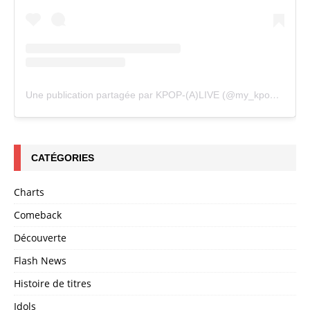
Une publication partagée par KPOP-(A)LIVE (@my_kpopalive)
CATÉGORIES
Charts
Comeback
Découverte
Flash News
Histoire de titres
Idols