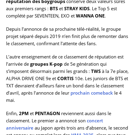
réputation des boygroups
conserve deux valeurs sûres
aux premiers rangs :
BTS
et
STRAY KIDS
. Le Top 5 est
complété par SEVENTEEN, EXO et
WANNA ONE
.
Depuis l’annonce de sa prochaine télé-réalité, le groupe
projet séparé depuis 2019 n’en finit plus de remonter dans
le classement, confirmant l’attente des fans.
L’autre enseignement de ce classement de réputation est
l’arrivée de
groupes K-pop
de 5e génération qui
s’imposent désormais parmi les grands :
TWS
à la 7e place,
ALPHA DRIVE ONE 9e et
CORTIS
10e. Les juniors de BTS et
TXT devraient d’ailleurs faire un bond dans le classement
d’avril, après l’annonce de leur
prochain comeback
le 4
mai.
Enfin,
2PM
et
PENTAGON
reviennent aussi dans le
classement. Le premier a annoncé son
concert
anniversaire
au Japon après trois ans d’absence, le second
est apparu au complet lors des
HMA 2025
, alors que tous