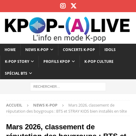
HOME
NEWS K-POP
CONCERTS K-POP
IDOLS
K-POP STORY
PROFILS KPOP
K-POP CULTURE
SPÉCIAL BTS
ACCUEIL
NEWS K-POP
Mars 2026, classement de
réputation des boygroups : BTS et STRAY KIDS bien installés en tête
Mars 2026, classement de