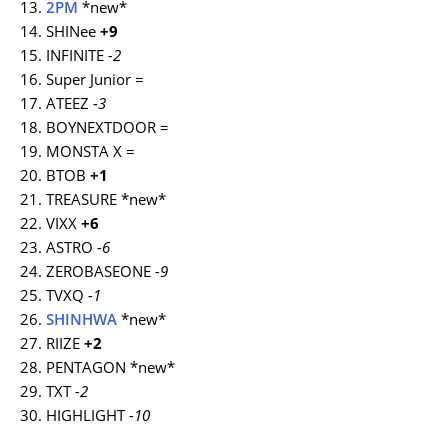
13.
2PM
*new*
14. SHINee
+9
15. INFINITE
-2
16. Super Junior =
17. ATEEZ
-3
18. BOYNEXTDOOR =
19. MONSTA X =
20. BTOB
+1
21. TREASURE *new*
22. VIXX
+6
23. ASTRO
-6
24. ZEROBASEONE
-9
25. TVXQ
-1
26.
SHINHWA
*new*
27. RIIZE
+2
28. PENTAGON *new*
29. TXT
-2
30. HIGHLIGHT
-10