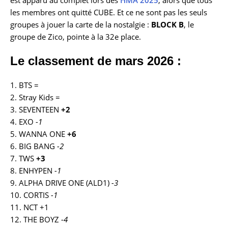
les membres ont quitté CUBE. Et ce ne sont pas les seuls
groupes à jouer la carte de la nostalgie :
BLOCK B
, le
groupe de Zico, pointe à la 32e place.
Le classement de mars 2026 :
1. BTS =
2. Stray Kids =
3. SEVENTEEN
+2
4. EXO
-1
5. WANNA ONE
+6
6. BIG BANG
-2
7. TWS
+3
8. ENHYPEN
-1
9. ALPHA DRIVE ONE (ALD1)
-3
10. CORTIS
-1
11. NCT +1
12. THE BOYZ
-4