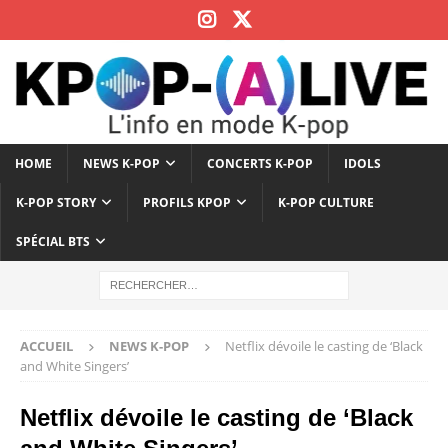
HOME
NEWS K-POP
CONCERTS K-POP
IDOLS
K-POP STORY
PROFILS KPOP
K-POP CULTURE
SPÉCIAL BTS
ACCUEIL
NEWS K-POP
Netflix dévoile le casting de ‘Black
and White Singers’
Netflix dévoile le casting de ‘Black