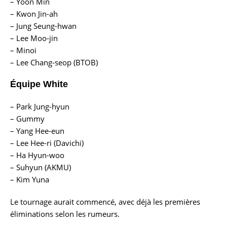
– Yoon Min
– Kwon Jin-ah
– Jung Seung-hwan
– Lee Moo-jin
– Minoi
– Lee Chang-seop (BTOB)
Équipe White
– Park Jung-hyun
– Gummy
– Yang Hee-eun
– Lee Hee-ri (Davichi)
– Ha Hyun-woo
– Suhyun (AKMU)
– Kim Yuna
Le tournage aurait commencé, avec déjà les premières
éliminations selon les rumeurs.