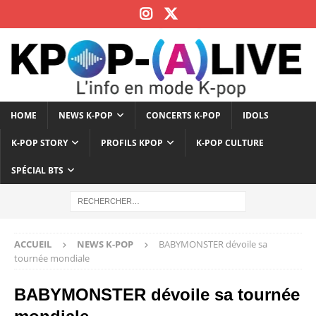
HOME
NEWS K-POP
CONCERTS K-POP
IDOLS
K-POP STORY
PROFILS KPOP
K-POP CULTURE
SPÉCIAL BTS
ACCUEIL
NEWS K-POP
BABYMONSTER dévoile sa
tournée mondiale
BABYMONSTER dévoile sa tournée