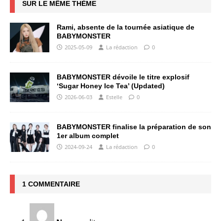
SUR LE MÊME THÈME
Rami, absente de la tournée asiatique de
BABYMONSTER
2025-05-09
La rédaction
0
BABYMONSTER dévoile le titre explosif
‘Sugar Honey Ice Tea’ (Updated)
2026-06-03
Estelle
0
BABYMONSTER finalise la préparation de son
1er album complet
2024-09-24
La rédaction
0
1 COMMENTAIRE