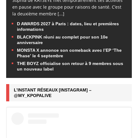
Sophia de KATSEYE met temporairement ses activités
en pause avec le groupe pour raisons de santé. C’est
la deuxième membre
[...]
D AWARDS 2027 à Paris : dates, lieu et premières
informations
BLACKPINK réuni au complet pour son 10e
anniversaire
MONSTA X annonce son comeback avec l’EP ‘The
Phase’ le 4 septembre
THE BOYZ officialise son retour à 9 membres sous
un nouveau label
L’INSTANT RÉSEAUX [INSTAGRAM] –
@MY_KPOPALIVE