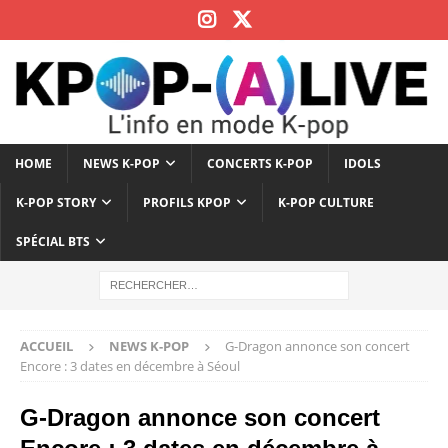
HOME
NEWS K-POP
CONCERTS K-POP
IDOLS
K-POP STORY
PROFILS KPOP
K-POP CULTURE
SPÉCIAL BTS
ACCUEIL
NEWS K-POP
G-Dragon annonce son concert
Encore : 3 dates en décembre à Séoul
G-Dragon annonce son concert