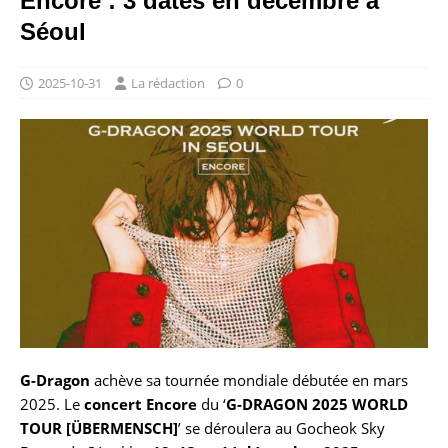
Encore : 3 dates en décembre à
Séoul
2025-10-31
La rédaction
0
G-Dragon
achève sa tournée mondiale débutée en mars
2025. Le
concert Encore
du ‘
G-DRAGON 2025 WORLD
TOUR [ÜBERMENSCH]
’ se déroulera au Gocheok Sky