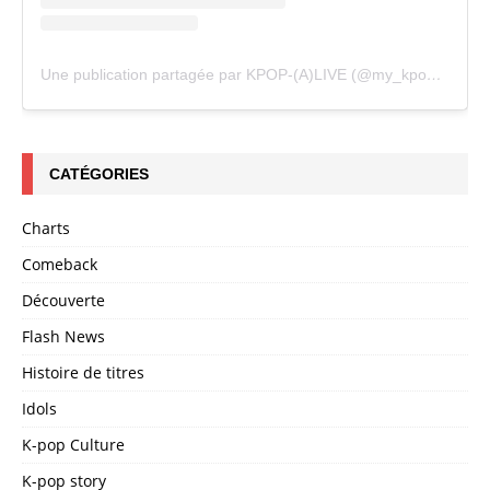
Une publication partagée par KPOP-(A)LIVE (@my_kpopalive)
CATÉGORIES
Charts
Comeback
Découverte
Flash News
Histoire de titres
Idols
K-pop Culture
K-pop story